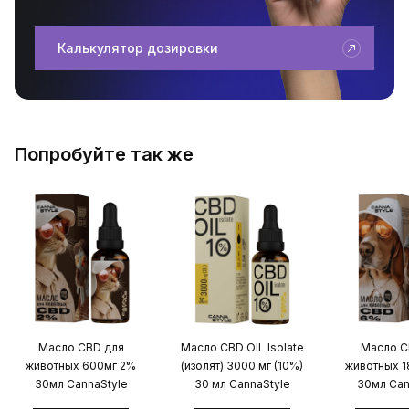
Калькулятор дозировки
Попробуйте так же
Масло CBD для
Масло CBD OIL Isolate
Масло C
животных 600мг 2%
(изолят) 3000 мг (10%)
животных 
30мл CannaStyle
30 мл CannaStyle
30мл Can