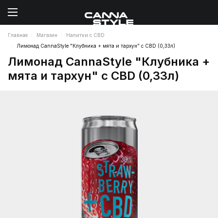
Главная
Магазин
Напитки с CBD
Лимонад CannaStyle "Клубника + мята и тархун" с CBD (0,33л)
Лимонад CannaStyle "Клубника +
мята и тархун" с CBD (0,33л)