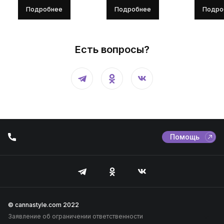
Подробнее
Подробнее
Подро
Есть вопросы?
Помощь
© cannastyle.com 2022
Заявление об ограничении ответственности