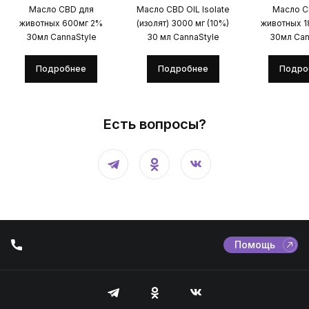
Масло CBD для
Масло CBD OIL Isolate
Масло C
животных 600мг 2%
(изолят) 3000 мг (10%)
животных 
30мл CannaStyle
30 мл CannaStyle
30мл Can
Подробнее
Подробнее
Подро
Есть вопросы?
Помощь