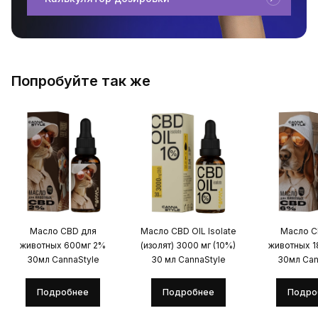
Попробуйте так же
Масло CBD для
Масло CBD OIL Isolate
Масло C
животных 600мг 2%
(изолят) 3000 мг (10%)
животных 
30мл CannaStyle
30 мл CannaStyle
30мл Can
Подробнее
Подробнее
Подро