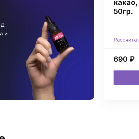
какао,
50гр.
БД
а и
Рассчита
690 ₽
е