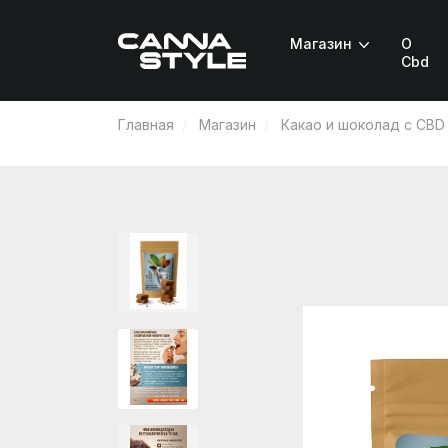
Магазин
О
Cbd
Главная
Магазин
Какао и шоколад с CBD