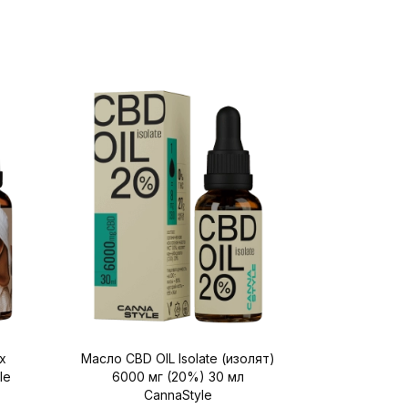
х
Масло CBD OIL Isolate (изолят)
Масло C
le
6000 мг (20%) 30 мл
3000мг 10
CannaStyle