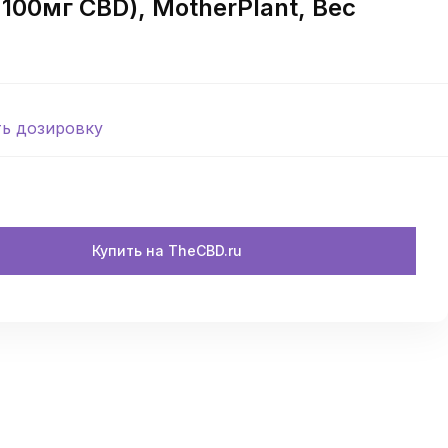
 100мг CBD), MotherPlant, Вес
ть дозировку
Купить на TheCBD.ru