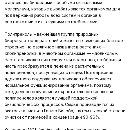
с эндоканнабиноидами – особыми сигнальными
молекулами, которые вырабатываются организмом для
поддержания работы всех систем и органов в
соответствии с их текущими потребностями.
Полипренолы
– важнейшая группа природных
биорегуляторов растений и животных, имеющих близкое
строение, но различное название: в растениях —
«полипренолы», в животном организме — «долихолы».
Часть долихолов синтезируется эндогенно, но бóльшая
часть преобразуется в печени из растительных
полипренолов, поступающих с пищей. Поддержание
адекватного содержания долихолов обеспечивает
нормальное функционирование организма, поэтому
ежедневное получение их «растительного аналога» –
полипренолов является лучшей поддержкой
физиологических процессов. Сырье производится из
экстракта листьев Гинкго Билоба, путем высокой степени
очистки от примесей в концентрации 90-96%.
Кокосовое МСТ (medium chain tryglycerides) масло -