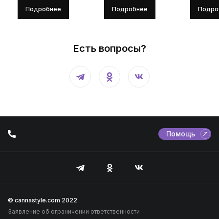
Подробнее
Подробнее
Подро
Есть вопросы?
Помощь
© cannastyle.com 2022
Заявление об ограничении ответственности