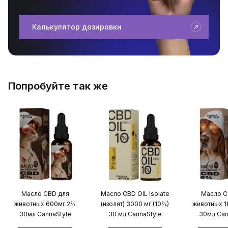
Калькулятор дозировки
Попробуйте так же
Масло CBD для
Масло CBD OIL Isolate
Масло C
животных 600мг 2%
(изолят) 3000 мг (10%)
животных 
30мл CannaStyle
30 мл CannaStyle
30мл Can