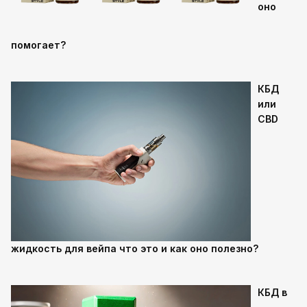
оно
помогает?
КБД
или
CBD
жидкость для вейпа что это и как оно полезно?
КБД в