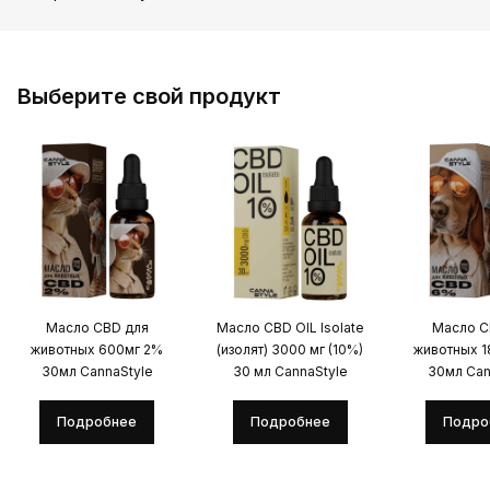
Выберите свой продукт
Масло CBD для
Масло CBD OIL Isolate
Масло C
животных 600мг 2%
(изолят) 3000 мг (10%)
животных 
30мл CannaStyle
30 мл CannaStyle
30мл Can
Подробнее
Подробнее
Подро