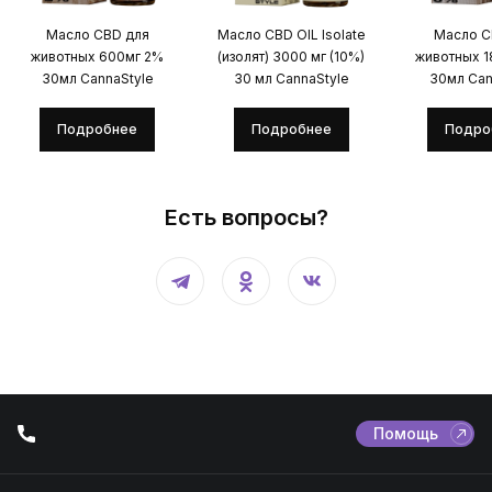
Масло CBD для
Масло CBD OIL Isolate
Масло C
животных 600мг 2%
(изолят) 3000 мг (10%)
животных 
30мл CannaStyle
30 мл CannaStyle
30мл Can
Подробнее
Подробнее
Подро
Есть вопросы?
Помощь