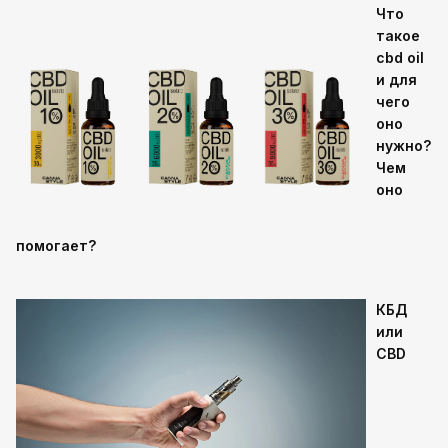
Что
такое
cbd oil
и для
чего
оно
нужно?
Чем
оно
помогает?
КБД
или
CBD