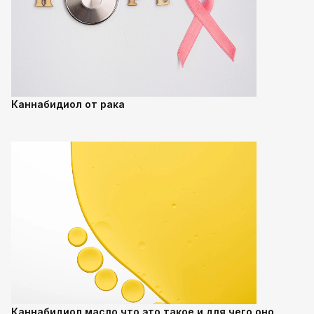
Каннабидиол от рака
Каннабидиол масло что это такое и для чего оно