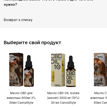
нужно?
Возврат к списку
Выберите свой продукт
Масло CBD для
Масло CBD OIL Isolate
Масло C
животных 600мг 2%
(изолят) 3000 мг (10%)
животных 
30мл CannaStyle
30 мл CannaStyle
30мл Can